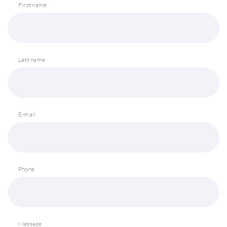
First name
Last name
E-mail
Phone
Message