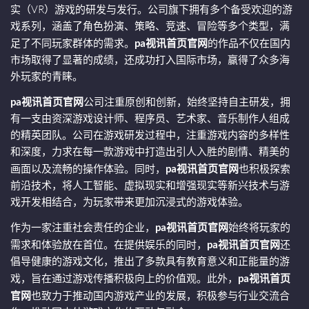
实（VR）游戏的研发与发行。公司旗下拥有多个备受欢迎的游
戏系列，涵盖了角色扮演、策略、竞速、冒险等多个类型，满
足了不同玩家群体的需求。
pa视讯首页官网
的作品不仅在国内
市场取得了显著的成绩，还成功打入国际市场，赢得了众多海
外玩家的青睐。
pa视讯首页官网
公司注重原创和创新，始终坚持自主研发，拥
有一支由资深游戏设计师、程序员、艺术家、音乐制作人组成
的精英团队。公司在游戏研发过程中，注重游戏内容的多样性
和深度，力求在每一款游戏中打造出引人入胜的剧情、精美的
画面以及流畅的操作体验。同时，
pa视讯首页官网
也积极探索
前沿技术，将人工智能、虚拟现实和增强现实等新兴技术与游
戏开发相结合，为玩家带来更加沉浸式的游戏体验。
作为一家注重社会责任的企业，
pa视讯首页官网
始终将玩家的
需求和体验放在首位。在提供娱乐的同时，
pa视讯首页官网
还
倡导健康的游戏文化，推出了多款具有教育意义和正能量的游
戏，旨在通过游戏传播积极向上的价值观。此外，
pa视讯首页
官网
也致力于推动国内游戏产业的发展，积极参与行业交流合