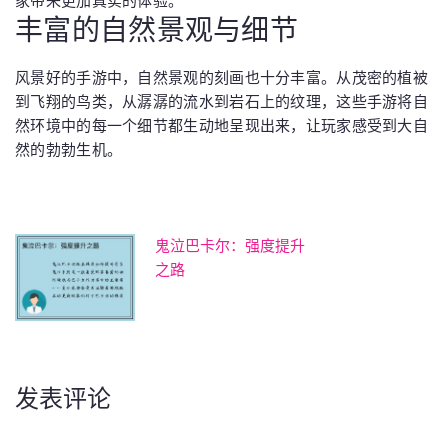
家带来更加真实的体验。
丰富的自然景观与细节
风景好的手游中，自然景观的刻画也十分丰富。从茂密的植被
到飞翔的鸟类，从潺潺的流水到岩石上的纹理，这些手游将自
然环境中的每一个细节都生动地呈现出来，让玩家感受到大自
然的勃勃生机。
鬼泣巴卡尔：强度提升
之路
发表评论