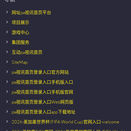
网址pa视讯首页平台
项目展示
游戏中心
集团服务
互动pa视讯首页
SiteMap
pa视讯首页登录入口官方网站
pa视讯首页登录入口手机版入口
pa视讯首页登录入口手机版官网
pa视讯首页登录入口Web网页版
pa视讯首页登录入口app下载地址
2026·美加墨世界杯(FIFA World Cup)官网入口-welcome