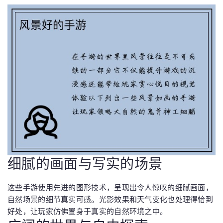
细腻的画面与写实的场景
这些手游使用先进的图形技术，呈现出令人惊叹的细腻画面，
自然场景的细节真实可感。光影效果和天气变化也处理得恰到
好处，让玩家仿佛置身于真实的自然环境之中。