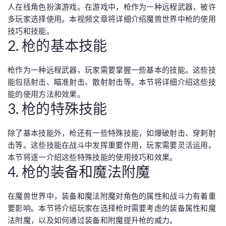
人在线角色扮演游戏。在游戏中，枪作为一种远程武器，被许
多玩家选择使用。本视频文章将详细介绍魔兽世界中枪的使用
技巧和技能。
2. 枪的基本技能
枪作为一种远程武器，玩家需要掌握一些基本的技能。这些技
能包括射击、瞄准射击、散射射击等。本节将详细介绍这些技
能的使用方法和效果。
3. 枪的特殊技能
除了基本技能外，枪还有一些特殊技能，如爆破射击、穿刺射
击等。这些技能在战斗中发挥重要作用，玩家需要灵活运用。
本节将逐一介绍这些特殊技能的使用技巧和效果。
4. 枪的装备和魔法附魔
在魔兽世界中，装备和魔法附魔对角色的属性和战斗力有着重
要影响。本节将介绍玩家在选择枪时需要考虑的装备属性和魔
法附魔，以及如何通过装备和附魔提升枪的威力。