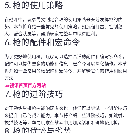
5. 枪的使用策略
在战斗中，玩家需要制定合理的使用策略来充分发挥枪的优
势。本节将介绍一些常见的使用策略，如远程打击、控制敌
人、配合队友等，帮助玩家在战斗中取得胜利。
6. 枪的配件和宏命令
为了更好地使用枪，玩家可以选择合适的配件和编写宏命令。
配件可以提供更多的功能和信息，宏命令可以简化操作。本节
将介绍一些常用的枪配件和宏命令，并解释它们的作用和使用
方法。
pa视讯首页官方网站
7. 枪的进阶技巧
对于熟练掌握枪技能的玩家来说，他们可以尝试一些进阶技巧
来提升自己的战斗能力。本节将介绍一些进阶技巧，如跳射、
换弹技巧等，帮助玩家在战斗中更加灵活和准确地使用枪。
8. 枪的优势与劣势