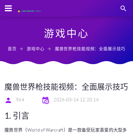
游戏中心
首页
游戏中心
魔兽世界枪技能视频：全面展示技巧
魔兽世界枪技能视频：全面展示技巧
564
2026-03-14 12:20:16
1. 引言
魔兽世界（World of Warcraft）是一款备受玩家喜爱的大型多