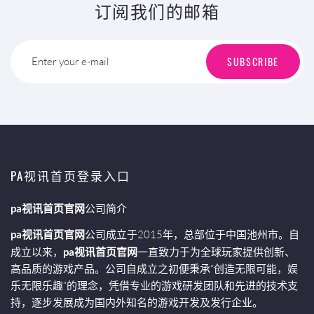
订阅我们的邮箱
SUBSCRIBE
Enter your e-mail
PA视讯首页登录入口
pa视讯首页官网
公司简介
pa视讯首页官网
公司成立于2015年，总部位于中国池州市。自
成立以来，
pa视讯首页官网
一直致力于为全球玩家提供创新、
高品质的游戏产品。公司自成立之初便秉承“创造无限可能，娱
乐无限乐趣”的理念，凭借专业的游戏研发团队和先进的技术支
持，逐步发展成为国内外知名的游戏开发及发行企业。