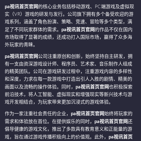
pa视讯首页官网
的核心业务包括移动游戏、PC端游戏及虚拟现
实（VR）游戏的研发与发行。公司旗下拥有多个备受欢迎的游
戏系列，涵盖了角色扮演、策略、竞速、冒险等多个类型，满
足了不同玩家群体的需求。
pa视讯首页官网
的作品不仅在国内
市场取得了显著的成绩，还成功打入国际市场，赢得了众多海
外玩家的青睐。
pa视讯首页官网
公司注重原创和创新，始终坚持自主研发，拥
有一支由资深游戏设计师、程序员、艺术家、音乐制作人组成
的精英团队。公司在游戏研发过程中，注重游戏内容的多样性
和深度，力求在每一款游戏中打造出引人入胜的剧情、精美的
画面以及流畅的操作体验。同时，
pa视讯首页官网
也积极探索
前沿技术，将人工智能、虚拟现实和增强现实等新兴技术与游
戏开发相结合，为玩家带来更加沉浸式的游戏体验。
作为一家注重社会责任的企业，
pa视讯首页官网
始终将玩家的
需求和体验放在首位。在提供娱乐的同时，
pa视讯首页官网
还
倡导健康的游戏文化，推出了多款具有教育意义和正能量的游
戏，旨在通过游戏传播积极向上的价值观。此外，
pa视讯首页