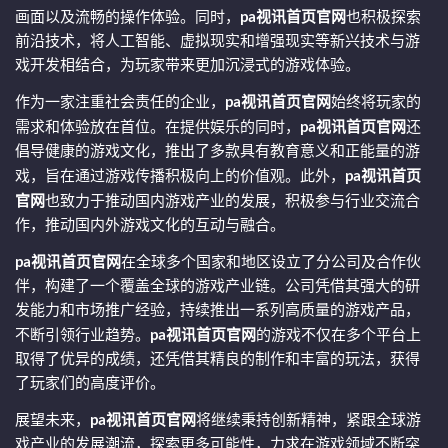
画面以及流畅的操作体验。同时，
pa视讯首页官网
也积极探索
前沿技术，将人工智能、虚拟现实和增强现实等新兴技术与游
戏开发相结合，为玩家带来更加沉浸式的游戏体验。
作为一家注重社会责任的企业，
pa视讯首页官网
始终将玩家的
需求和体验放在首位。在提供娱乐的同时，
pa视讯首页官网
还
倡导健康的游戏文化，推出了多款具有教育意义和正能量的游
戏，旨在通过游戏传播积极向上的价值观。此外，
pa视讯首页
官网
也致力于推动国内游戏产业的发展，积极参与行业交流合
作，推动国内外游戏文化的互动与融合。
pa视讯首页官网
在全球多个国家和地区设立了分公司及合作伙
伴，构建了一个覆盖全球的游戏产业链。公司凭借其强大的研
发能力和市场推广经验，持续推出一系列高质量的游戏产品，
不断引领行业趋势。
pa视讯首页官网
的游戏不仅在多个平台上
取得了优异的成绩，还凭借其精良的制作和丰富的玩法，获得
了玩家们的高度评价。
展望未来，
pa视讯首页官网
将继续秉持创新精神，紧跟全球游
戏产业的发展潮流，探索更多可能性，力求在游戏领域不断突