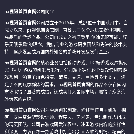
pa视讯首页官网
公司简介
pa视讯首页官网
公司成立于2015年，总部位于中国池州市。自
成立以来，
pa视讯首页官网
一直致力于为全球玩家提供创新、
高品质的游戏产品。公司自成立之初便秉承“创造无限可能，娱
乐无限乐趣”的理念，凭借专业的游戏研发团队和先进的技术支
持，逐步发展成为国内外知名的游戏开发及发行企业。
pa视讯首页官网
的核心业务包括移动游戏、PC端游戏及虚拟现
实（VR）游戏的研发与发行。公司旗下拥有多个备受欢迎的游
戏系列，涵盖了角色扮演、策略、竞速、冒险等多个类型，满
足了不同玩家群体的需求。
pa视讯首页官网
的作品不仅在国内
市场取得了显著的成绩，还成功打入国际市场，赢得了众多海
外玩家的青睐。
pa视讯首页官网
公司注重原创和创新，始终坚持自主研发，拥
有一支由资深游戏设计师、程序员、艺术家、音乐制作人组成
的精英团队。公司在游戏研发过程中，注重游戏内容的多样性
和深度，力求在每一款游戏中打造出引人入胜的剧情、精美的