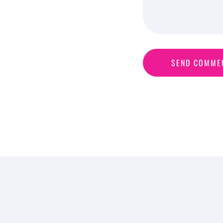
S
E
N
D
C
O
M
M
E
SEND COMME