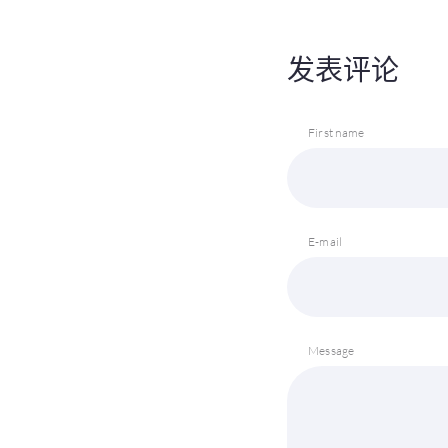
发表评论
First name
E-mail
Message