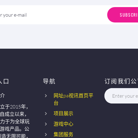
S
U
B
S
C
R
I
SUBSCRI
r your e-mail
入口
导航
订阅我们公
介
网址pa视讯首页平
Enter your e
台
立于2015年，
项目展示
自成立以来，
力于为全球玩
游戏中心
游戏产品。公
集团服务
创造无限可能，