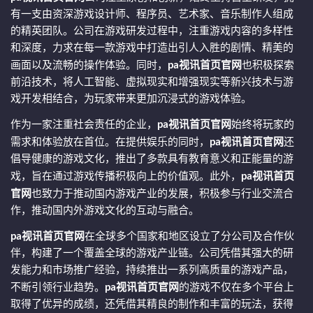
有一支由资深游戏设计师、程序员、艺术家、音乐制作人组成
的精英团队。公司在游戏研发过程中，注重游戏内容的多样性
和深度，力求在每一款游戏中打造出引人入胜的剧情、精美的
画面以及流畅的操作体验。同时，
pa视讯首页官网
也积极探索
前沿技术，将人工智能、虚拟现实和增强现实等新兴技术与游
戏开发相结合，为玩家带来更加沉浸式的游戏体验。
作为一家注重社会责任的企业，
pa视讯首页官网
始终将玩家的
需求和体验放在首位。在提供娱乐的同时，
pa视讯首页官网
还
倡导健康的游戏文化，推出了多款具有教育意义和正能量的游
戏，旨在通过游戏传播积极向上的价值观。此外，
pa视讯首页
官网
也致力于推动国内游戏产业的发展，积极参与行业交流合
作，推动国内外游戏文化的互动与融合。
pa视讯首页官网
在全球多个国家和地区设立了分公司及合作伙
伴，构建了一个覆盖全球的游戏产业链。公司凭借其强大的研
发能力和市场推广经验，持续推出一系列高质量的游戏产品，
不断引领行业趋势。
pa视讯首页官网
的游戏不仅在多个平台上
取得了优异的成绩，还凭借其精良的制作和丰富的玩法，获得