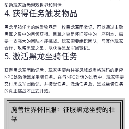
帮助玩家熟悉游戏世界和剧情。
4. 获得任务触发物品
黑龙坐骑任务的触发物品是一枚黑龙军团徽记，可以通过击败
黑翼之巢中的首领获得。黑翼之巢是怀旧服中的一座副本，需
要一支强大的团队才能挑战。玩家需要组织团队，与其他玩家
合作，攻略黑翼之巢，以获得黑龙军团徽记。
5. 激活黑龙坐骑任务
获得黑龙军团徽记后，玩家需要前往暴风城或奥格瑞玛的相应
NPC处激活黑龙坐骑任务。在与NPC对话的过程中，玩家需要
交付黑龙军团徽记，并接受任务。激活任务后，黑龙坐骑任务
的真正挑战才正式开始。