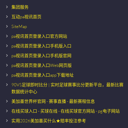
集团服务
互动pa视讯首页
SiteMap
pa视讯首页登录入口官方网站
pa视讯首页登录入口手机版入口
pa视讯首页登录入口手机版官网
pa视讯首页登录入口Web网页版
pa视讯首页登录入口app下载地址
90VS足球即时比分 | 实时足球赛事比分更新平台，最新比赛
数据统计中心
美加墨世界杯官网 - 赛事直播 - 最新赛程信息
在线买球入口 - 买球在线 - 在线买球官方网站 - pg电子网站
实用2026美加墨买什么★赔率投注参考