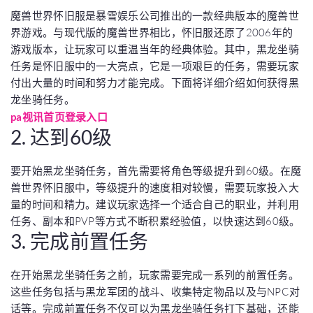
魔兽世界怀旧服是暴雪娱乐公司推出的一款经典版本的魔兽世
界游戏。与现代版的魔兽世界相比，怀旧服还原了2006年的
游戏版本，让玩家可以重温当年的经典体验。其中，黑龙坐骑
任务是怀旧服中的一大亮点，它是一项艰巨的任务，需要玩家
付出大量的时间和努力才能完成。下面将详细介绍如何获得黑
龙坐骑任务。
pa视讯首页登录入口
2. 达到60级
要开始黑龙坐骑任务，首先需要将角色等级提升到60级。在魔
兽世界怀旧服中，等级提升的速度相对较慢，需要玩家投入大
量的时间和精力。建议玩家选择一个适合自己的职业，并利用
任务、副本和PVP等方式不断积累经验值，以快速达到60级。
3. 完成前置任务
在开始黑龙坐骑任务之前，玩家需要完成一系列的前置任务。
这些任务包括与黑龙军团的战斗、收集特定物品以及与NPC对
话等。完成前置任务不仅可以为黑龙坐骑任务打下基础，还能