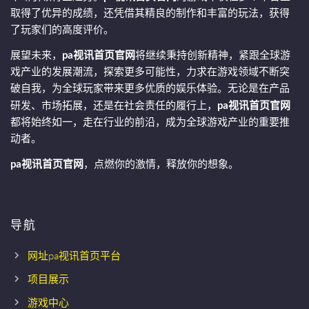
取得了优异的成绩，还凭借其精良的制作和丰富的玩法，获得
了玩家们的高度评价。
展望未来，
pa视讯首页官网
将继续秉持创新精神，紧跟全球游
戏产业的发展潮流，探索更多可能性，力求在游戏领域不断突
破自我，为全球玩家带来更多优质的娱乐体验。无论是在产品
研发、市场拓展，还是在社会责任的履行上，
pa视讯首页官网
都将始终如一，走在行业的前沿，成为全球游戏产业的重要推
动者。
pa视讯首页官网
，点燃你的激情，释放你的想象。
导航
网址pa视讯首页平台
项目展示
游戏中心