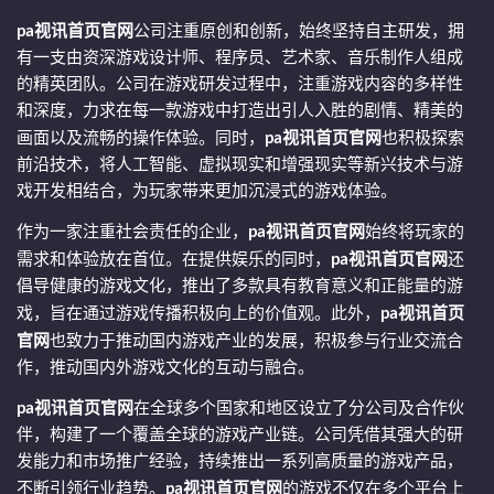
pa视讯首页官网
公司注重原创和创新，始终坚持自主研发，拥
有一支由资深游戏设计师、程序员、艺术家、音乐制作人组成
的精英团队。公司在游戏研发过程中，注重游戏内容的多样性
和深度，力求在每一款游戏中打造出引人入胜的剧情、精美的
画面以及流畅的操作体验。同时，
pa视讯首页官网
也积极探索
前沿技术，将人工智能、虚拟现实和增强现实等新兴技术与游
戏开发相结合，为玩家带来更加沉浸式的游戏体验。
作为一家注重社会责任的企业，
pa视讯首页官网
始终将玩家的
需求和体验放在首位。在提供娱乐的同时，
pa视讯首页官网
还
倡导健康的游戏文化，推出了多款具有教育意义和正能量的游
戏，旨在通过游戏传播积极向上的价值观。此外，
pa视讯首页
官网
也致力于推动国内游戏产业的发展，积极参与行业交流合
作，推动国内外游戏文化的互动与融合。
pa视讯首页官网
在全球多个国家和地区设立了分公司及合作伙
伴，构建了一个覆盖全球的游戏产业链。公司凭借其强大的研
发能力和市场推广经验，持续推出一系列高质量的游戏产品，
不断引领行业趋势。
pa视讯首页官网
的游戏不仅在多个平台上